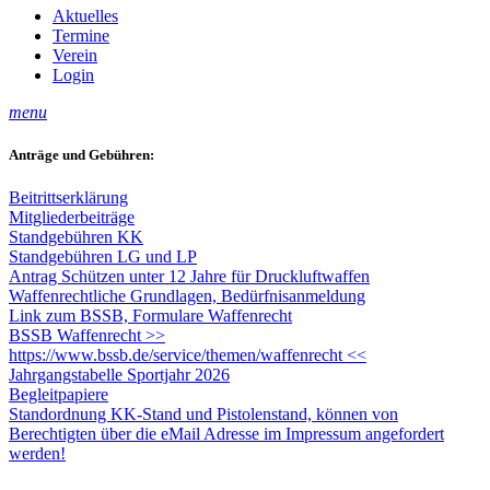
Aktuelles
Termine
Verein
Login
menu
Anträge und Gebühren:
Beitrittserklärung
Mitgliederbeiträge
Standgebühren KK
Standgebühren LG und LP
Antrag Schützen unter 12 Jahre für Druckluftwaffen
Waffenrechtliche Grundlagen, Bedürfnisanmeldung
Link zum BSSB, Formulare Waffenrecht
BSSB Waffenrecht >>
https://www.bssb.de/service/themen/waffenrecht <<
Jahrgangstabelle Sportjahr 2026
Begleitpapiere
Standordnung KK-Stand und Pistolenstand, können von
Berechtigten über die eMail Adresse im Impressum angefordert
werden!